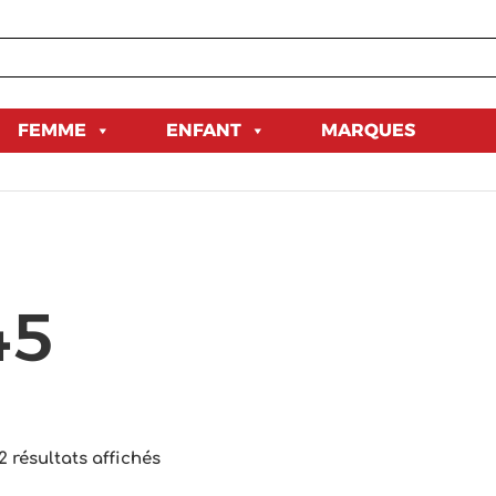
FEMME
ENFANT
MARQUES
BO
Trié
du
45
plus
récent
au
plus
ancien
2 résultats affichés