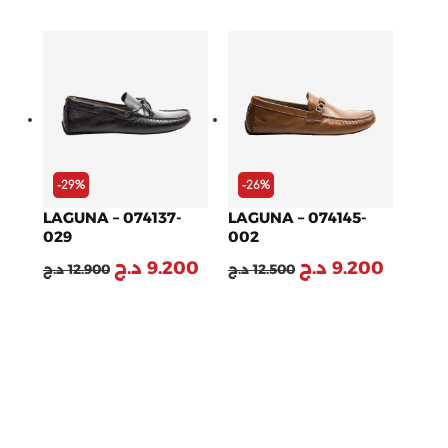
Le
Le
Le
Le
prix
prix
prix
prix
initial
actuel
initial
actuel
était :
est :
était :
est :
9.200 د.ج.
12.500 د.ج.
9.200 د.ج.
12.900 د.ج.
-29%
-26%
LAGUNA – 074137-
LAGUNA – 074145-
029
002
د.ج
9.200
د.ج
9.200
د.ج
12.900
د.ج
12.500