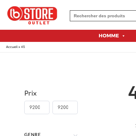
Aller
ARCH BUTTON
au
contenu
HOMME
Accueil
»
45
Prix
GENRE