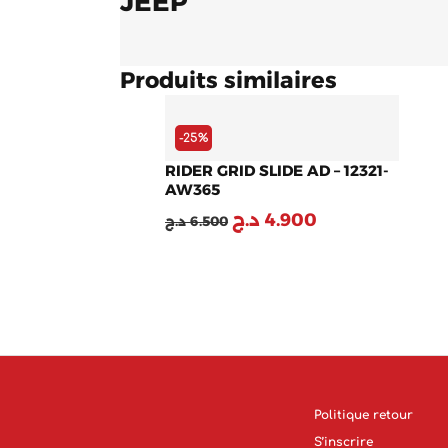
JEEP
Produits similaires
Le
Le
prix
prix
initial
actuel
-25%
était :
est :
RIDER GRID SLIDE AD – 12321-
4.900 د.ج.
6.500 د.ج.
AW365
د.ج
4.900
د.ج
6.500
Politique retour
S’inscrire