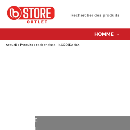
Aller
ARCH BUTTON
au
contenu
HOMME
Accueil
»
Produits
»
rock chelsea – KJ3200KA-064