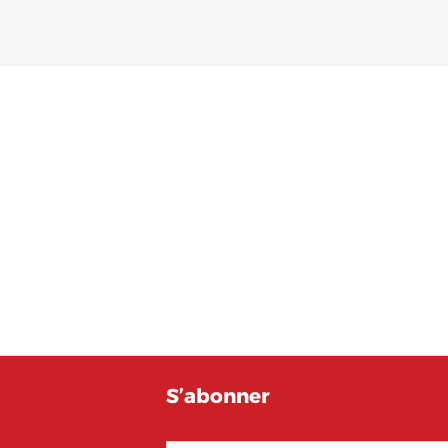
S’abonner
E