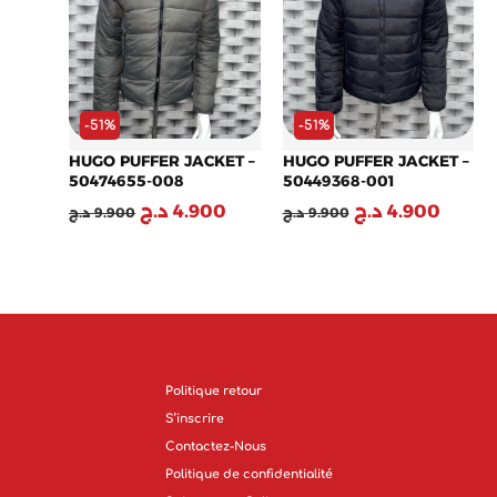
-51%
-51%
HUGO PUFFER JACKET –
HUGO PUFFER JACKET –
50474655-008
50449368-001
د.ج
4.900
د.ج
4.900
د.ج
9.900
د.ج
9.900
Politique retour
S’inscrire
Contactez-Nous
Politique de confidentialité