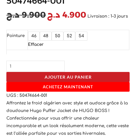
50474664-001
د.ج
9.900
د.ج
4.900
Livraison : 1-3 jours
Pointure
46
48
50
52
54
Effacer
AJOUTER AU PANIER
ACHETEZ MAINTENANT
UGS :
50474664-001
Affrontez le froid algérien avec style et audace grâce à la
doudoune Hugo Puffer Jacket de HUGO BOSS !
Confectionnée pour vous offrir une chaleur
incomparable et un look résolument moderne, cette veste
est l’alliée parfaite pour vos sorties hivernales.