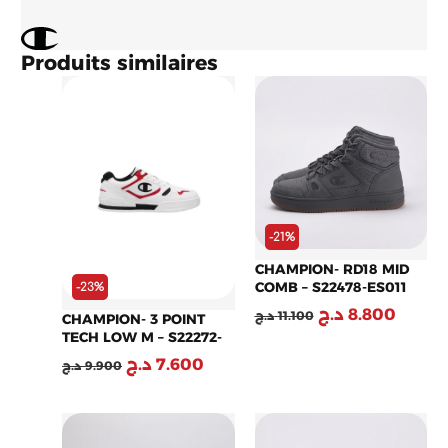
Produits similaires
Le
Le
Le
Le
prix
prix
prix
prix
initial
actuel
initial
actuel
était :
est :
était :
est :
8.800 .ج
11.100 د.ج.
7.600 د.ج.
9.900 د.ج.
-21%
CHAMPION- RD18 MID
COMB – S22478-ES011
-23%
د.ج
8.800
د.ج
11.100
CHAMPION- 3 POINT
TECH LOW M – S22272-
WW012
د.ج
7.600
د.ج
9.900
Le
Le
Le
Le
prix
prix
prix
prix