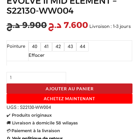
EVOLVE II MID ELEMENT –
S22130-WW004
د.ج
9.900
د.ج
7.600
Livraison : 1-3 jours
Pointure
40
41
42
43
44
Effacer
AJOUTER AU PANIER
ACHETEZ MAINTENANT
UGS :
S22130-WW004
✔️ Produits originaux
🚚 Livraison à domicile 58 wilayas
💳 Paiement à la livraison
🔄
Voir politique de retour