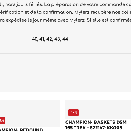
udi, hors jours fériés. La préparation de votre command
rification et de la confirmation. Mylerz récupère nos colis
a expédiée le jour même avec Mylerz. Si elle est confirmée
40
,
41
,
42
,
43
,
44
Le
Le
Le
Le
prix
prix
prix
prix
initial
actuel
initial
actuel
-17%
était :
est :
était :
est :
3%
CHAMPION- BASKETS DSM
13.200 د.ج.
7.600 د.ج.
9.900 د.ج.
165 TREK – S22147-KK003
AMPION- REBOUND