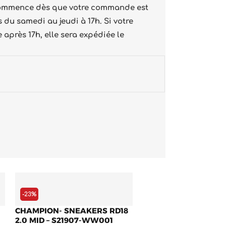
e commence dès que votre commande est
 du samedi au jeudi à 17h. Si votre
 après 17h, elle sera expédiée le
Le
Le
prix
prix
initial
actuel
-23%
était :
est :
CHAMPION- SNEAKERS RD18
7.600 د.ج.
9.900 د.ج.
10.900 د.ج.
2.0 MID – S21907-WW001