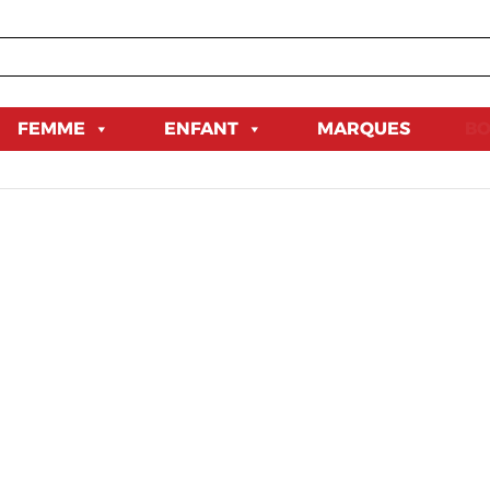
FEMME
ENFANT
MARQUES
BO
800 د.ج.