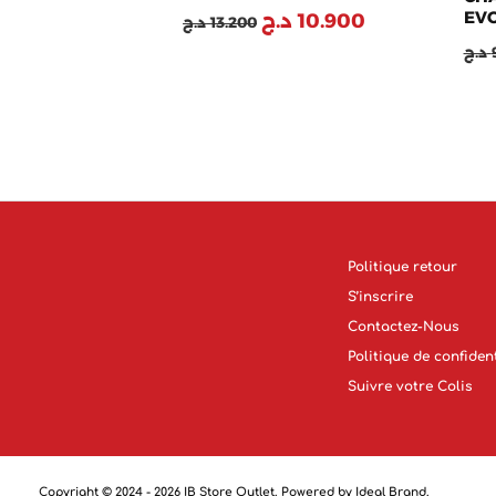
EVO
د.ج
10.900
د.ج
13.200
S2
د.ج
Politique retour
S’inscrire
Contactez-Nous
Politique de confident
Suivre votre Colis
Copyright © 2024 - 2026 IB Store Outlet. Powered by Ideal Brand.