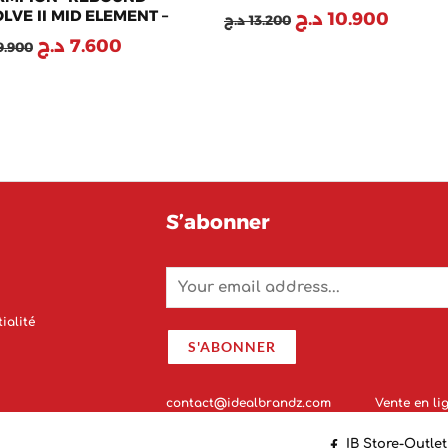
LVE II MID ELEMENT –
د.ج
10.900
د.ج
13.200
2130-WW004
د.ج
7.600
9.900
S’abonner
E
m
a
i
l
ialité
*
S'ABONNER
contact@idealbrandz.com
Vente en lig
IB Store-Outlet