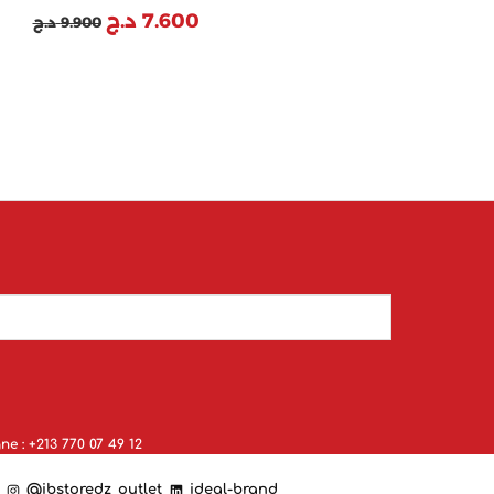
د.ج
7.600
د.ج
9.900
ne : +213 770 07 49 12
@ibstoredz_outlet
ideal-brand