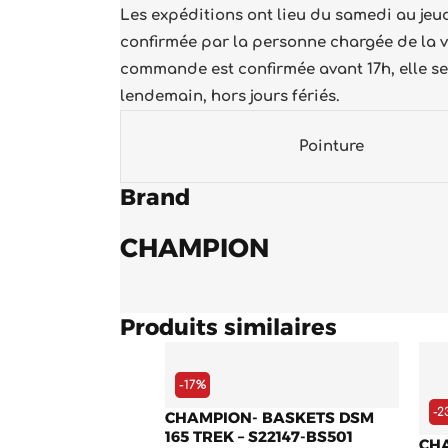
Les expéditions ont lieu du samedi au je
confirmée par la personne chargée de la vé
commande est confirmée avant 17h, elle ser
lendemain, hors jours fériés.
Pointure
Brand
CHAMPION
Produits similaires
Le
Le
prix
prix
initial
actuel
-17%
était :
est :
-2
CHAMPION- BASKETS DSM
10.900 د.ج.
13.200 د.ج.
165 TREK – S22147-BS501
CH