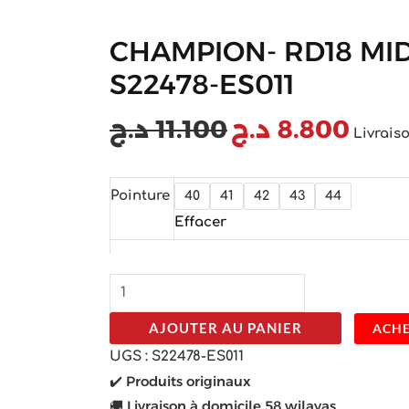
CHAMPION- RD18 MI
S22478-ES011
د.ج
11.100
د.ج
8.800
Livraiso
Pointure
40
41
42
43
44
Effacer
AJOUTER AU PANIER
ACHE
UGS :
S22478-ES011
✔️ Produits originaux
🚚 Livraison à domicile 58 wilayas