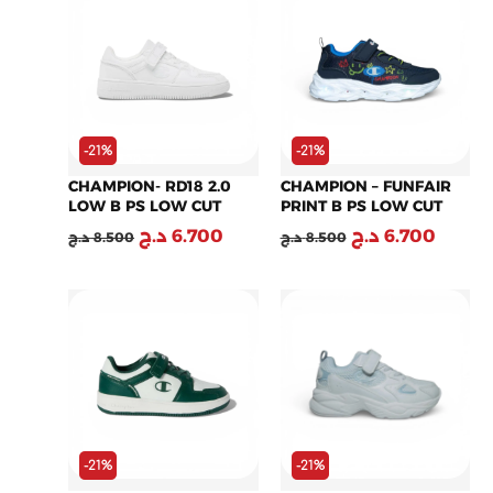
initial
actuel
initial
actuel
était :
est :
était :
est :
6.700 .ج
8.500 د.ج.
6.700 د.ج.
8.500 د.ج.
-21%
-21%
CHAMPION- RD18 2.0
CHAMPION – FUNFAIR
LOW B PS LOW CUT
PRINT B PS LOW CUT
SHOE – S32414-WW009
SHOE – S33135-BS503
د.ج
6.700
د.ج
6.700
د.ج
8.500
د.ج
8.500
Le
Le
Le
Le
prix
prix
prix
prix
initial
actuel
initial
actuel
était :
est :
était :
est :
6.700 .ج
8.500 د.ج.
6.700 د.ج.
8.500 د.ج.
-21%
-21%