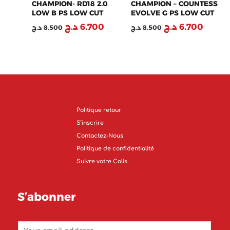
CHAMPION- RD18 2.0
CHAMPION – COUNTESS
LOW B PS LOW CUT
EVOLVE G PS LOW CUT
SHOE – S32414-WW023
SHOE – S33255-WW004
د.ج
6.700
د.ج
6.700
د.ج
8.500
د.ج
8.500
Politique retour
S’inscrire
Contactez-Nous
Politique de confidentialité
Suivre votre Colis
S’abonner
E
m