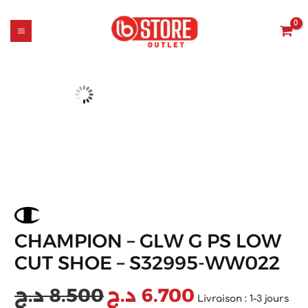
MAIN
Aller
UTTON
quantité
Le
Le
au
MENU
de
prix
prix
contenu
champion
initial
actuel
-
était :
est :
glw
8.500 د.ج.
6.700 د.ج.
g
ps
low
cut
shoe
-
S32995-
WW022
CHAMPION – GLW G PS LOW
CUT SHOE – S32995-WW022
د.ج
8.500
د.ج
6.700
Livraison : 1-3 jours